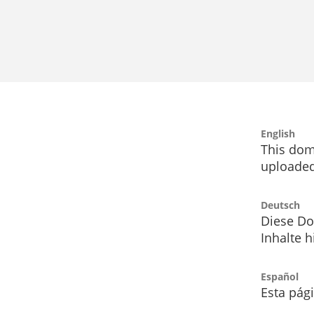
English
This dom
uploaded
Deutsch
Diese Do
Inhalte h
Español
Esta pág