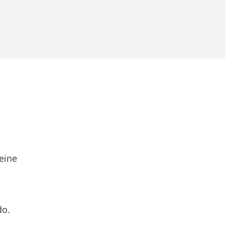
eine
do.